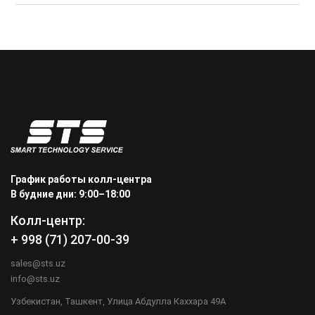
+99871 207-00-39
info@sts.uz
График работы колл-центра
В будние дни: 9:00–18:00
Колл-центр:
+ 998 (71) 207-00-39
sales@sts.uz
info@sts.uz
Узбекистан, Ташкент, Улица Абдулла Каххара 49А