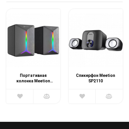
+99871 207-00-39
info@sts.uz
Портативная
Спикерфон Meetion
колонка Meetion
SP2110
SP2011