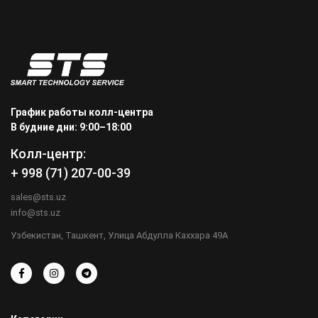
График работы колл-центра
В будние дни: 9:00–18:00
Колл-центр:
+ 998 (71) 207-00-39
sales@sts.uz
info@sts.uz
Узбекистан, Ташкент, Улица Абдулла Каххара 49А