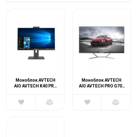
+99871 207-00-39
info@sts.uz
Моноблок AVTECH
Моноблок AVTECH
AIO AVTECH K40 PRO
AIO AVTECH PRO G700
ASUS H510T2 (Black)
JW B660I-P 2K Panel
(Silver White)