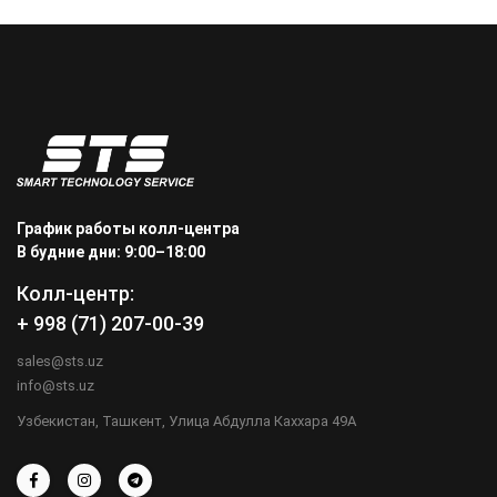
График работы колл-центра
В будние дни: 9:00–18:00
Колл-центр:
+ 998 (71) 207-00-39
sales@sts.uz
info@sts.uz
Узбекистан, Ташкент, Улица Абдулла Каххара 49А