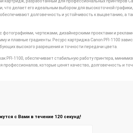
ный картридж, разработанный для профессиональных принтеров C
и, что делает его идеальным выбором для высокоточной графики
е обеспечивают долговечность и устойчивость к выцветанию, а 
с фотографиями, чертежами, дизайнерскими проектами и рекламн
му и плавные градиенты. Ресурс картриджа Canon PFI-1100 завис
ебующих высокого разрешения и точности передачи цвета.
ак PFI-1100, обеспечивает стабильную работу принтера, минимиз
 профессионалов, которые ценят качество, долговечность и точ
утся с Вами в течение 120 секунд!