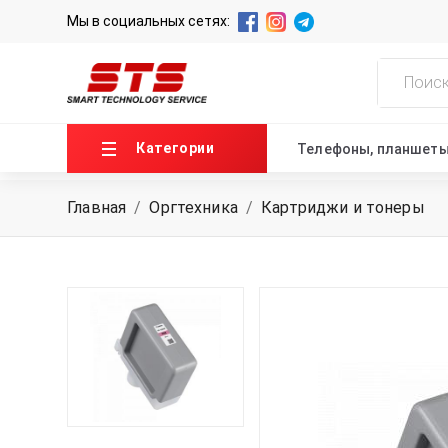
Мы в социальных сетях:
Категории
Телефоны, планшет
Главная
/
Оргтехника
/
Картриджи и тонеры
ГЛАВНАЯ
О НАС
НОВОСТИ
КОНТАКТЫ
+99871 207-00-39
info@sts.uz