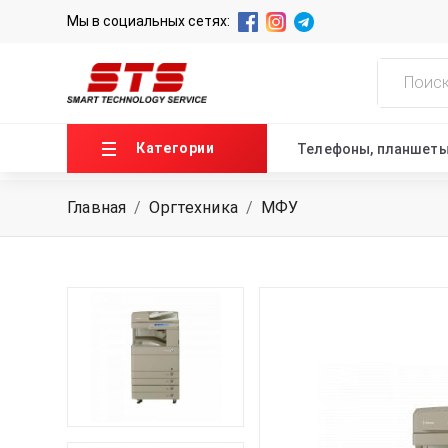
Мы в социальных сетях:
Категории
Телефоны, планшет
Главная
/
Оргтехника
/
МФУ
ГЛАВНАЯ
О НАС
НОВОСТИ
КОНТАКТЫ
+99871 207-00-39
info@sts.uz