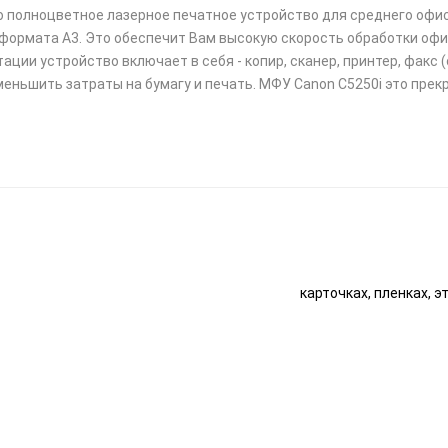
о полноцветное лазерное печатное устройство для среднего офис
н формата А3. Это обеспечит Вам высокую скорость обработки офи
тации устройство включает в себя - копир, сканер, принтер, фак
еньшить затраты на бумагу и печать. МФУ Canon С5250i это прекр
карточках, пленках, э