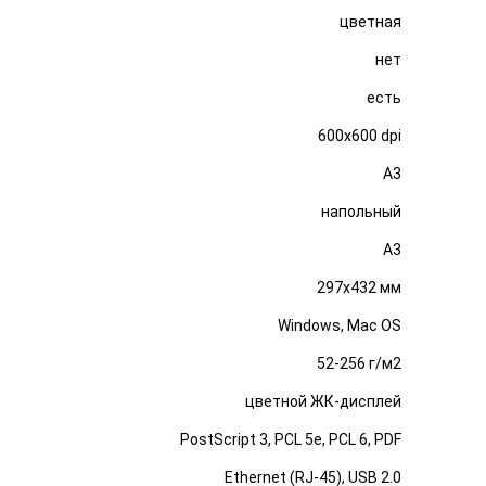
цветная
нет
есть
600x600 dpi
A3
напольный
А3
297x432 мм
Windows, Mac OS
52-256 г/м2
цветной ЖК-дисплей
PostScript 3, PCL 5e, PCL 6, PDF
Ethernet (RJ-45), USB 2.0