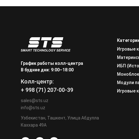
Категори
Игровые 
Материнс
График работы колл-центра
ИБП (Исто
В будние дни: 9:00–18:00
Монобло
Колл-центр:
Модули п
+ 998 (71) 207-00-39
Игровые 
sales@sts.uz
info@sts.uz
Узбекистан, Ташкент, Улица Абдулла
Каххара 49А