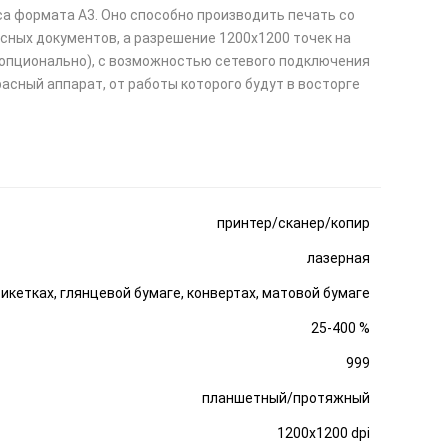
а формата А3. Оно способно производить печать со
сных документов, а разрешение 1200x1200 точек на
с (опционально), с возможностью сетевого подключения
асный аппарат, от работы которого будут в восторге
принтер/сканер/копир
лазерная
тикетках, глянцевой бумаге, конвертах, матовой бумаге
25-400 %
999
планшетный/протяжный
1200x1200 dpi