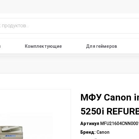
ы
Комплектующие
Для геймеров
МФУ Canon 
5250i REFUR
Артикул
MFU21604CNN000
Бренд
:
Canon