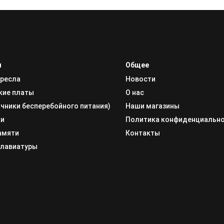
и
Общее
кресла
Новости
кие платы
О нас
чники бесперебойного питания)
Наши магазины
ки
Политика конфиденциальн
амяти
Контакты
клавиатуры