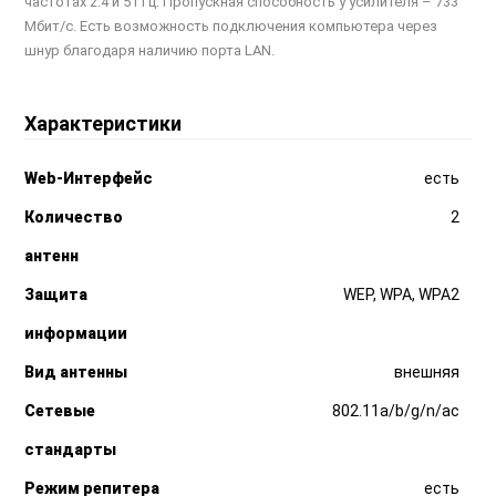
частотах 2.4 и 5 ГГц. Пропускная способность у усилителя – 733
Мбит/с. Есть возможность подключения компьютера через
шнур благодаря наличию порта LAN.
Характеристики
Web-Интерфейс
есть
Количество
2
антенн
Защита
WEP, WPA, WPA2
информации
Вид антенны
внешняя
Сетевые
802.11a/b/g/n/ac
стандарты
Режим репитера
есть