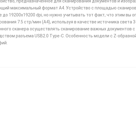
ройство, предназначенное для сканирования документов и изображ
ющий максимальный формат А4. Устройство с площадью сканиров
 до 19200x19200 dpi, но нужно учитывать тот факт, что этим вы 
ования 7.5 стр/мин (А4), используя в качестве источника света 
нного сканера осуществлять сканирование важных документов с 
дством разъема USB2.0 Type-C. Особенность модели с Z-образно
фий.