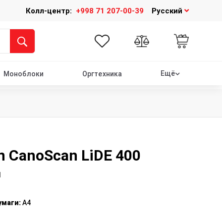
Колл-центр:
+998 71 207-00-39
Русский
Ещё
Моноблоки
Оргтехника
n CanoScan LiDE 400
1
умаги
:
A4