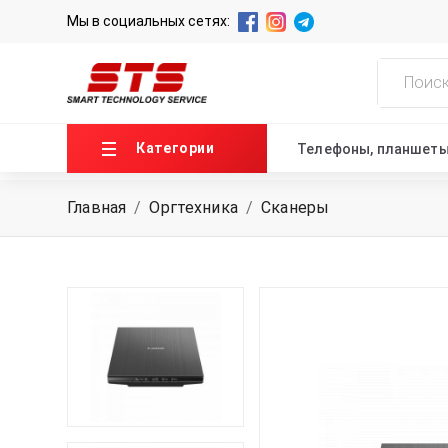
Мы в социальных сетях:
Категории
Телефоны, планшет
Главная
/
Оргтехника
/
Сканеры
ГЛАВНАЯ
О НАС
НОВОСТИ
КОНТАКТЫ
+99871 207-00-39
info@sts.uz