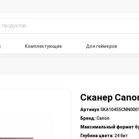
ы
Комплектующие
Для геймеров
Сканер Cano
Артикул
SKA10455CNN000
Бренд
:
Canon
Максимальный формат б
Глубина цвета
:
24 бит