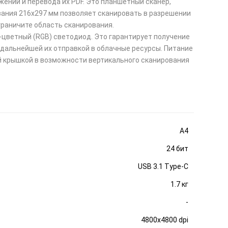
ений и перевода их PDF. Это планшетный сканер,
ания 216x297 мм позволяет сканировать в разрешении
ограничите область сканирования.
3-цветный (RGB) светодиод. Это гарантирует получение
дальнейшей их отправкой в облачные ресурсы. Питание
й крышкой в возможности вертикального сканирования
A4
24 бит
USB 3.1 Type-C
1.7 кг
-
4800x4800 dpi