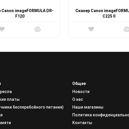
р Canon imageFORMULA DR-
Сканер Canon imageFORMU
F120
C225 II
и
Общее
кресла
Новости
кие платы
О нас
чники бесперебойного питания)
Наши магазины
ки
Политика конфиденциальн
амяти
Контакты