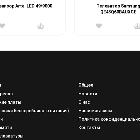
евизор Artel LED 49/9000
Телевизор Samsun
QE43Q60BAUXCE
и
Общее
кресла
Новости
кие платы
О нас
чники бесперебойного питания)
Наши магазины
ки
Политика конфиденциальн
амяти
Контакты
клавиатуры