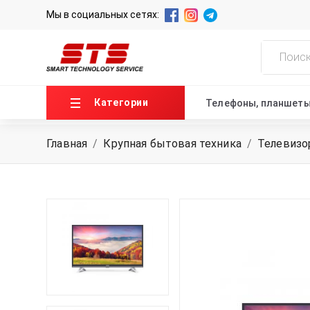
Мы в социальных сетях:
Категории
Телефоны, планшет
Главная
/
Крупная бытовая техника
/
Телевиз
ГЛАВНАЯ
О НАС
НОВОСТИ
КОНТАКТЫ
+99871 207-00-39
info@sts.uz