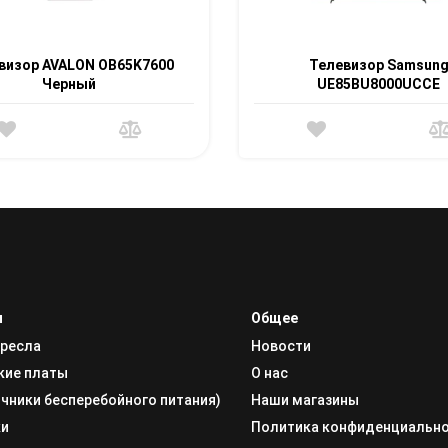
визор AVALON OB65K7600
Телевизор Samsun
Черный
UE85BU8000UCCE
и
Общее
кресла
Новости
кие платы
О нас
чники бесперебойного питания)
Наши магазины
ки
Политика конфиденциальн