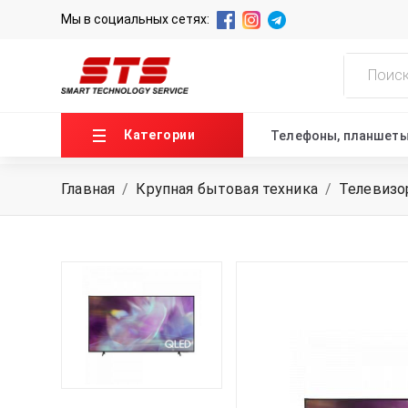
Мы в социальных сетях:
Категории
Телефоны, планшет
Главная
/
Крупная бытовая техника
/
Телевиз
ГЛАВНАЯ
О НАС
НОВОСТИ
КОНТАКТЫ
+99871 207-00-39
info@sts.uz