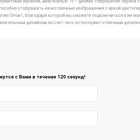
матным экраном, диагональю 75 – дюйма. Разрешение экрана со
пособно отображать качественные изображения с яркой цветопер
огию Smart, благодаря которой вы сможете подключиться к инте
екательным дизайном за счет чего он послужит отличным дополн
утся с Вами в течение 120 секунд!