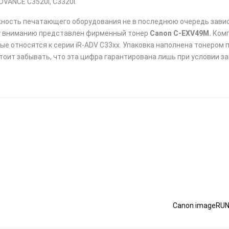
VANCE C3520i, C3320i.
ежность печатающего оборудования не в последнюю очередь зави
му вниманию представлен фирменный тонер
Canon C-EXV49М.
Комп
е относятся к серии iR-ADV C33xx. Упаковка наполнена тонером 
тоит забывать, что эта цифра гарантирована лишь при условии з
Canon imageRUNN