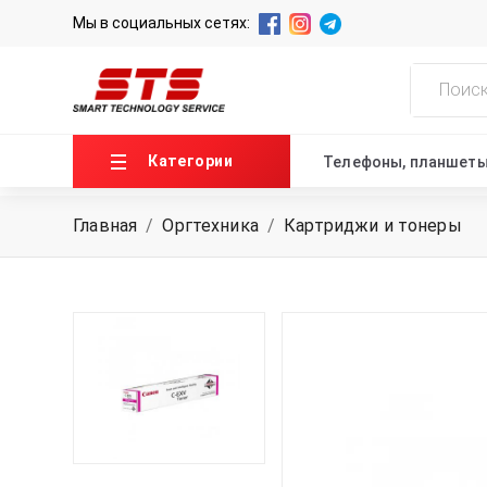
Мы в социальных сетях:
Категории
Телефоны, планшет
Главная
/
Оргтехника
/
Картриджи и тонеры
ГЛАВНАЯ
О НАС
НОВОСТИ
КОНТАКТЫ
+99871 207-00-39
info@sts.uz