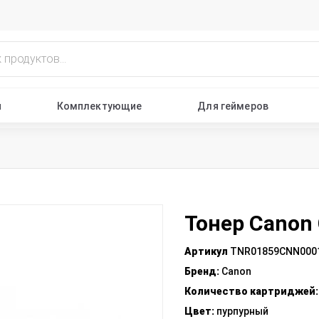
ы
Комплектующие
Для геймеров
Тонер Canon
Артикул
TNR01859CNN000
Бренд
:
Canon
Количество картриджей
Цвет
:
пурпурный